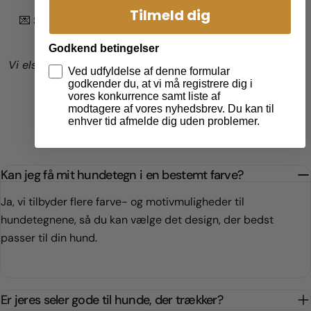
Tilmeld dig
💌 Skriv til os
her
– så vender vi hurtigt tilbage med et
kærligt svar.
Godkend betingelser
Vi elsker glade hunde og trygge ejere – så spørg endelig
Ved udfyldelse af denne formular
løs!
godkender du, at vi må registrere dig i
vores konkurrence samt liste af
modtagere af vores nyhedsbrev. Du kan til
enhver tid afmelde dig uden problemer.
Spørgsmål? Send En Mail!
Kan jeg få mit hundetegn i en bestemt farve?
Ja, vi tilbyder flere farve- og motivmuligheder til
hundetegnene, så du kan vælge det design, der bedst
passer til din hund.
Er jeres seler gode til hunde, der trækker?