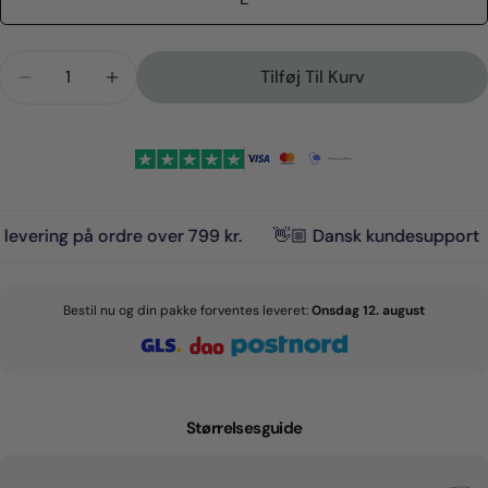
tilgængelig
Antal
Tilføj Til Kurv
Reducer Mængden For Ziggy Rosa Y-Sele
Forøg Mængden For Ziggy Rosa Y-Sele
ring på ordre over 799 kr.
👋🏼 Dansk kundesupport
🇩
Bestil nu og din pakke forventes leveret:
Onsdag 12. august
Stil et spørgsmål
Dit
navn
Størrelsesguide
Din
email