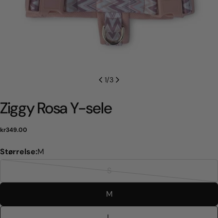
1
/
3
Ziggy Rosa Y-sele
Normal
kr349.00
pris
Størrelse:
M
S
Variant
udsolgt
M
eller
ikke
L