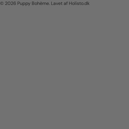
/
g
© 2026
Puppy Bohème
.
Lavet af Holisto.dk
o
m
r
å
d
e