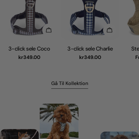
Vælg Muligheder
Vælg Muligh
3-click sele Coco
3-click sele Charlie
Ste
Normal
kr349.00
Normal
kr349.00
N
F
pris
pris
p
Gå Til Kollektion