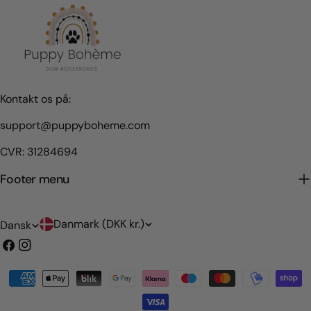
Kontakt os på:
support@puppyboheme.com
CVR: 31284694
Footer menu
L
S
Danmark (DKK kr.)
Dansk
a
p
Facebook
Instagram
n
r
Betalingsmetoder
d
o