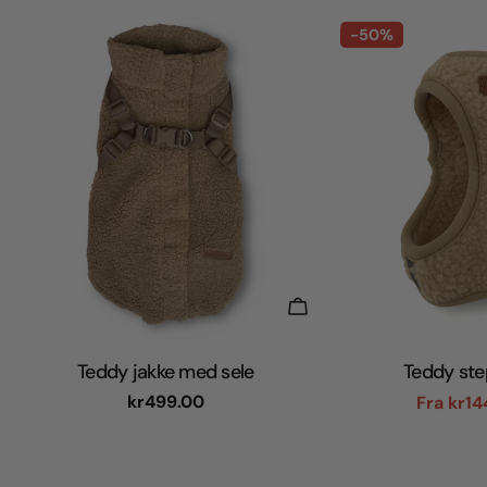
-50%
Vælg Muligheder
Teddy jakke med sele
Teddy ste
Normal
kr499.00
Fra
kr14
pris