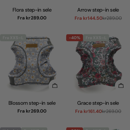
Flora step-in sele
Arrow step-in sele
Normal
Fra
kr289.00
Fra
kr144.50
kr289.00
Udsalgspris
Normal
pris
pris
Fra XXS–L
-40%
Fra XXS–L
Vælg Muligheder
Væl
Blossom step-in sele
Grace step-in sele
Normal
Fra
kr269.00
Fra
kr161.40
kr269.00
Udsalgspris
Normal
pris
pris