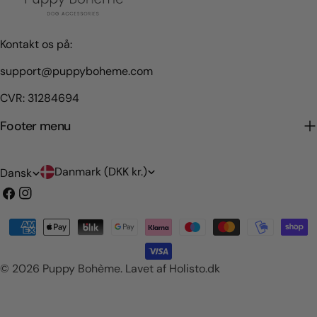
Kontakt os på:
support@puppyboheme.com
CVR: 31284694
Footer menu
L
S
Danmark (DKK kr.)
Dansk
a
p
Facebook
Instagram
n
r
Betalingsmetoder
d
o
/
g
© 2026
Puppy Bohème
.
Lavet af Holisto.dk
o
m