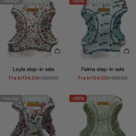
Udsolgt
Fra XXS–L
-50%
Fra XXS–L
Vælg Muligheder
Væl
Layla step-in sele
Palms step-in sele
Fra
kr134.50
kr269.00
Fra
kr134.50
kr269.00
Udsalgspris
Normal
Udsalgspris
Normal
pris
pris
Udsolgt
Fra XXS–L
-50%
Fra XXS–L