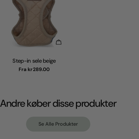
Vælg Muligheder
Step-in sele beige
Normal
Fra
kr289.00
pris
Andre køber disse produkter
Se Alle Produkter