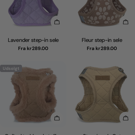
Vælg Muligheder
Væl
Lavender step-in sele
Fleur step-in sele
Normal
Fra
kr289.00
Normal
Fra
kr289.00
pris
pris
Udsolgt
Vælg Muligheder
Væl