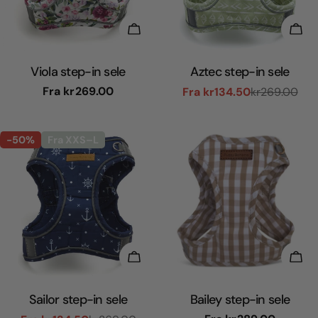
Vælg Muligheder
Væl
Viola step-in sele
Aztec step-in sele
Normal
Fra
kr269.00
Fra
kr134.50
kr269.00
Udsalgspris
Normal
pris
pris
-50%
Fra XXS–L
Vælg Muligheder
Væl
Sailor step-in sele
Bailey step-in sele