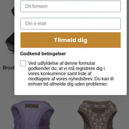
-50%
Tilmeld dig
Vælg Muligheder
Væl
Godkend betingelser
Ved udfyldelse af denne formular
Brooklyn step-in sele dark
Sonya step-in sele
godkender du, at vi må registrere dig i
vores konkurrence samt liste af
olive
Fra
kr149.50
kr299.00
Udsalgspris
Normal
modtagere af vores nyhedsbrev. Du kan til
Normal
Fra
kr299.00
pris
enhver tid afmelde dig uden problemer.
pris