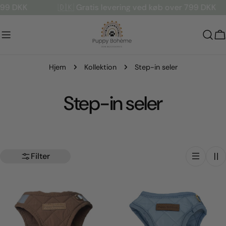
Gå
 DKK
🇩🇰 Gratis levering ved køb over 799 DKK
til
indhold
V
Hjem
Kollektion
Step-in seler
K
Step-in seler
o
l
Filter
l
e
k