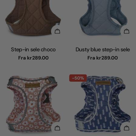
t
i
Vælg Muligheder
Væl
o
Step-in sele choco
Dusty blue step-in sele
n
Normal
Fra
kr289.00
Normal
Fra
kr289.00
pris
pris
:
-50%
Vælg Muligheder
Væl