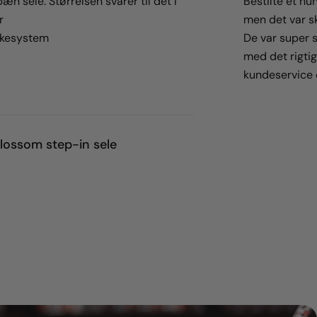
æn sele. Størrelsen svarer til det I
Bestilte et hu
r
men det var sk
kkesystem
De var super sø
med det rigtige
kundeservice 
lossom step-in sele