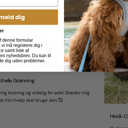
lmeld dig
er
f denne formular
vi må registrere dig i
e samt liste af
es nyhedsbrev. Du kan til
de dig uden problemer.
chelle Grønning
tig levering og virkelig fin sele! Glæder mig
 at min hvalp skal bruge den 🥰
Heidi-Ce