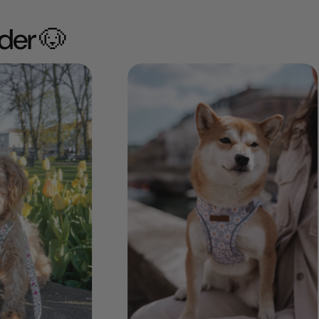
der 🐶