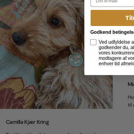
Ti
Godkend betingels
Ved udfyldelse a
godkender du, at 
vores konkurrenc
modtagere af vor
enhver tid afmel
Mi
Hur
til
Camilla Kjær Kring