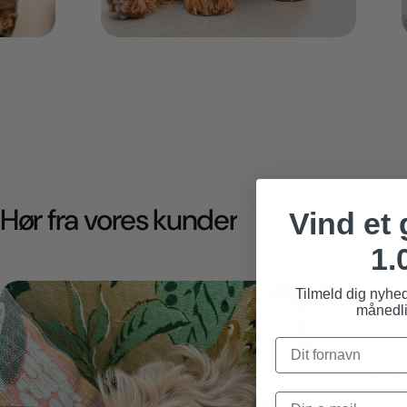
Hør fra vores kunder
Vind et
1.
Tilmeld dig nyhe
månedli