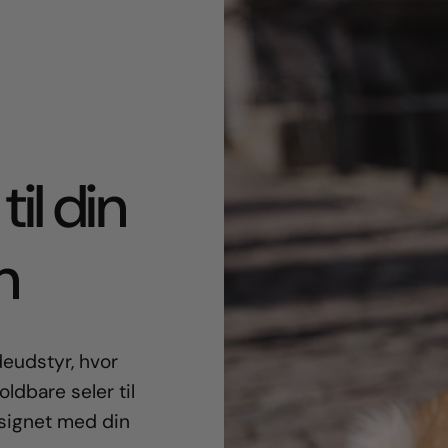
til din
n
eudstyr, hvor
oldbare seler til
esignet med din