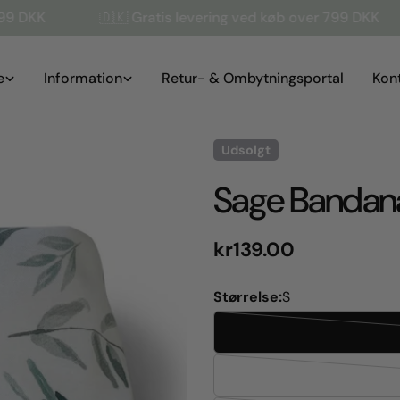
🇩🇰 Gratis levering ved køb over 799 DKK
🇩🇰 
e
Information
Retur- & Ombytningsportal
Kon
Udsolgt
Sage Bandan
Normal
kr139.00
pris
Størrelse:
S