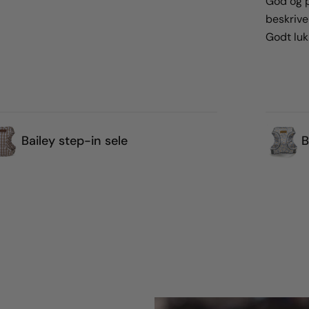
God og p
beskrive
Godt lu
Bailey step-in sele
B