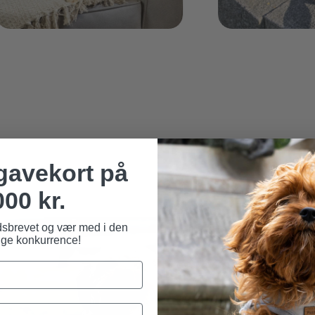
 gavekort på
000 kr.
dsbrevet og vær med i den
ge konkurrence!