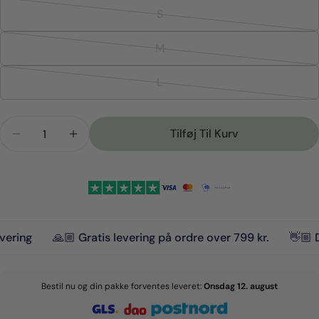
S
Variant
udsolgt
M
Variant
eller
udsolgt
ikke
L
Variant
eller
tilgængelig
udsolgt
ikke
Antal
eller
tilgængelig
Tilføj Til Kurv
Reducer Mængden For Sailor Step-In Sele
Forøg Mængden For Sailor Step-In Sele
ikke
tilgængelig
g
🙏🏼 Gratis levering på ordre over 799 kr.
👋🏼 Dansk
Bestil nu og din pakke forventes leveret:
Onsdag 12. august