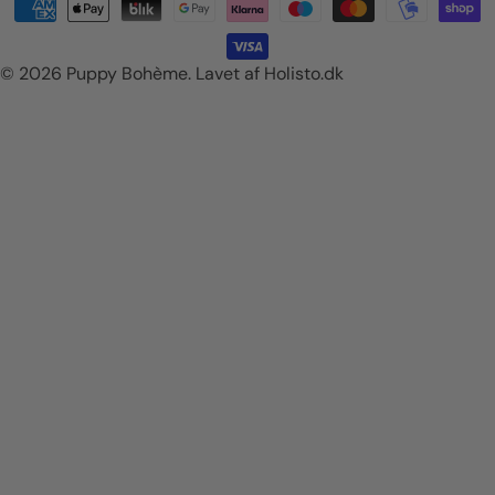
Betalingsmetoder
d
o
/
g
© 2026
Puppy Bohème
.
Lavet af Holisto.dk
o
m
r
å
d
e