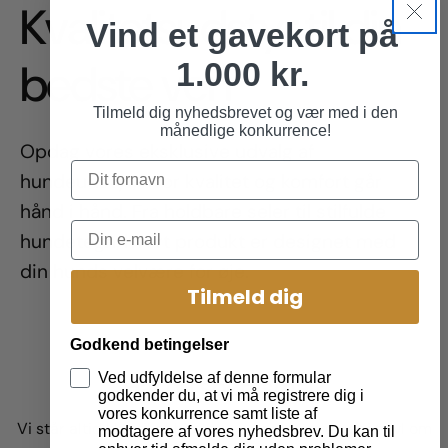
Kvalitetsudstyr til din
Vind et gavekort på
bedste ven
1.000 kr.
Tilmeld dig nyhedsbrevet og vær med i den
månedlige konkurrence!
Opdag vores eksklusive udvalg af
hundeudstyr, hvor kvalitet og komfort går
hånd i hånd. Fra holdbare seler til stilfulde
hundetegn, hvert produkt er designet med
din hunds velvære for øje.
Tilmeld dig
Godkend betingelser
Ved udfyldelse af denne formular
Har du spørgsmål?
godkender du, at vi må registrere dig i
vores konkurrence samt liste af
Vi står altid klar til at hjælpe – uanset om du er i tvivl om
modtagere af vores nyhedsbrev. Du kan til