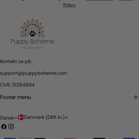
Policy.
Kontakt os på:
support@puppyboheme.com
CVR: 31284694
Footer menu
L
S
Danmark (DKK kr.)
Dansk
a
p
Facebook
Instagram
n
r