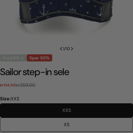
1
/
10
Fra XXS–L
Spar
50%
Sailor step-in sele
kr269.00
kr134.50
Udsalgspris
Normal
pris
Size:
XXS
XXS
XS