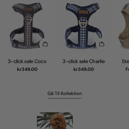
Vælg Muligheder
Vælg Muligh
3-click sele Coco
3-click sele Charlie
Ste
Normal
kr349.00
Normal
kr349.00
N
F
pris
pris
p
Gå Til Kollektion