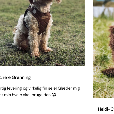
chelle Grønning
tig levering og virkelig fin sele! Glæder mig
 at min hvalp skal bruge den 🥰
Heidi-Ce