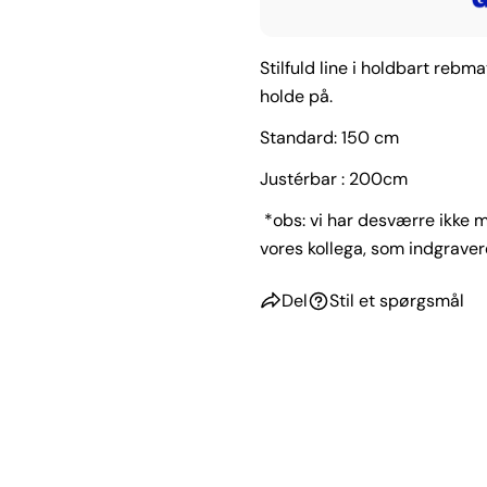
Stilfuld line i holdbart reb
holde på.
Standard: 150 cm
Justérbar : 200cm
*obs:
vi har desværre ikke m
vores kollega, som indgravere
Del
Stil et spørgsmål