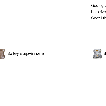
God og p
beskrive
Godt lu
Bailey step-in sele
B