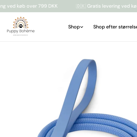
Gå
øb over 799 DKK
🇩🇰 Gratis levering ved køb over 7
til
indhold
Shop
Shop efter størrels
Gå
til
produktinformation