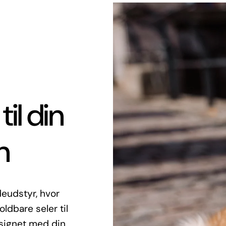
til din
n
eudstyr, hvor
oldbare seler til
esignet med din