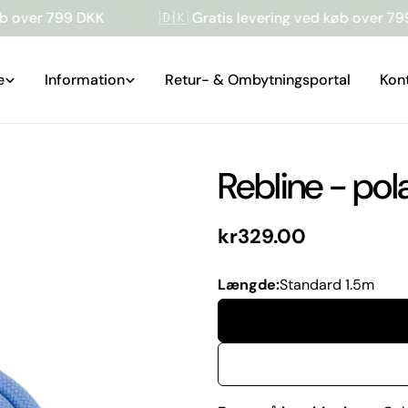
99 DKK
🇩🇰 Gratis levering ved køb over 799 DKK
e
Information
Retur- & Ombytningsportal
Kon
Rebline - pola
Normal
kr329.00
pris
Længde:
Standard 1.5m