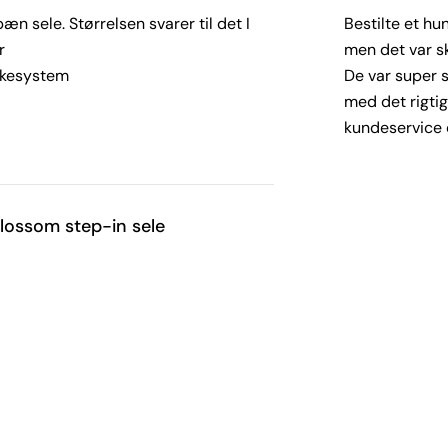
æn sele. Størrelsen svarer til det I
Bestilte et hu
r
men det var sk
kkesystem
De var super sø
med det rigtige
kundeservice 
lossom step-in sele