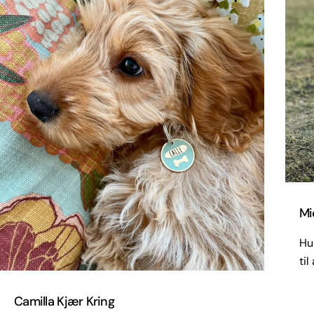
Mi
Hur
til
Camilla Kjær Kring