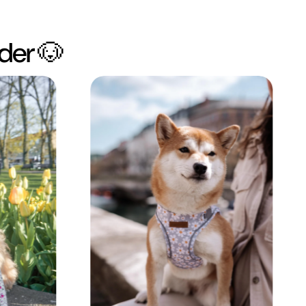
der 🐶