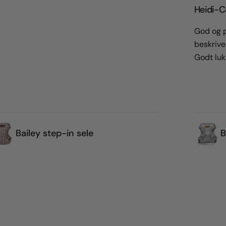
Heidi-Ce
God og p
beskrive
Godt lu
Bailey step-in sele
B