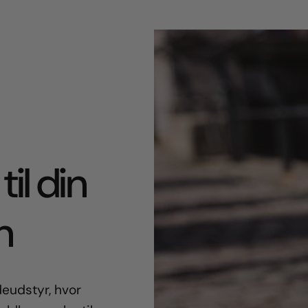
til din
n
eudstyr, hvor