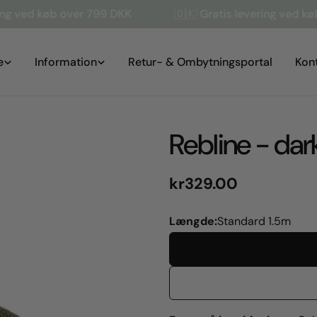
køb over 799 DKK
🇩🇰 Gratis levering ved køb over 7
e
Information
Retur- & Ombytningsportal
Kon
Rebline - dark
Normal
kr329.00
pris
Længde:
Standard 1.5m