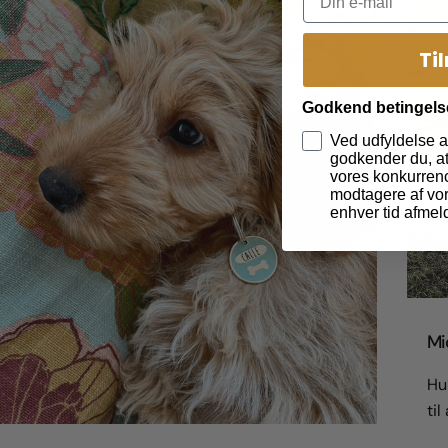
Ti
Godkend betingels
Ved udfyldelse a
godkender du, at 
vores konkurrenc
modtagere af vor
enhver tid afmel
Mi
Hur
til