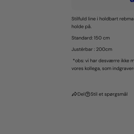
Stilfuld line i holdbart reb
holde på.
Standard: 150 cm
Justérbar : 200cm
*obs:
vi har desværre ikke m
vores kollega, som indgravere
Del
Stil et spørgsmål