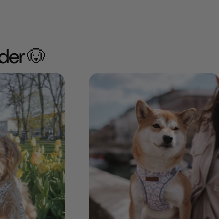
der 🐶