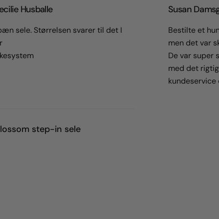
cilie Husballe
Susan Damsg
æn sele. Størrelsen svarer til det I
Bestilte et hu
r
men det var sk
kkesystem
De var super sø
med det rigtige
kundeservice 
lossom step-in sele