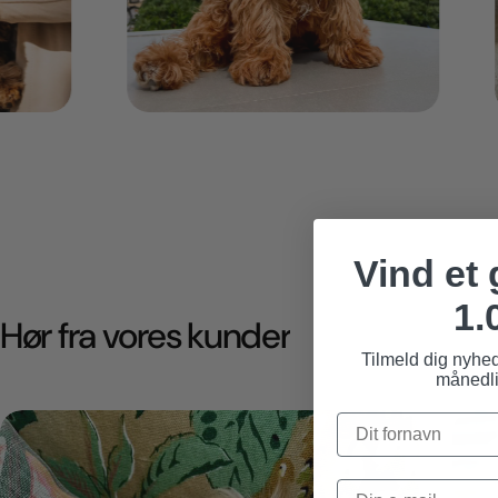
Vind et
1.
Hør fra vores kunder
Tilmeld dig nyhe
månedli