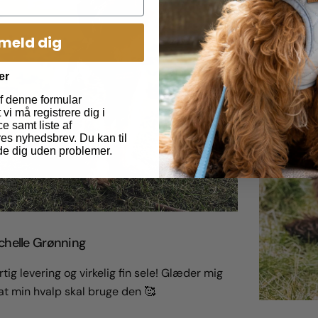
lmeld dig
er
f denne formular
vi må registrere dig i
e samt liste af
es nyhedsbrev. Du kan til
de dig uden problemer.
chelle Grønning
tig levering og virkelig fin sele! Glæder mig
 at min hvalp skal bruge den 🥰