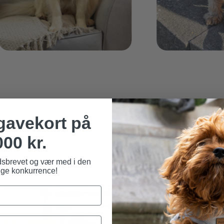
 gavekort på
000 kr.
dsbrevet og vær med i den
ge konkurrence!