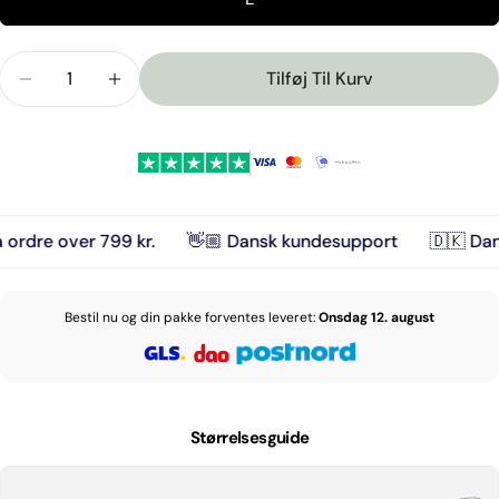
eller
tilgængelig
ikke
Antal
tilgængelig
Tilføj Til Kurv
Reducer Mængden For Ziggy Latte Y-Sele
Forøg Mængden For Ziggy Latte Y-Sele
e over 799 kr.
👋🏼 Dansk kundesupport
🇩🇰 Dansk D
Bestil nu og din pakke forventes leveret:
Onsdag 12. august
Stil et spørgsmål
Dit
navn
Størrelsesguide
Din
email