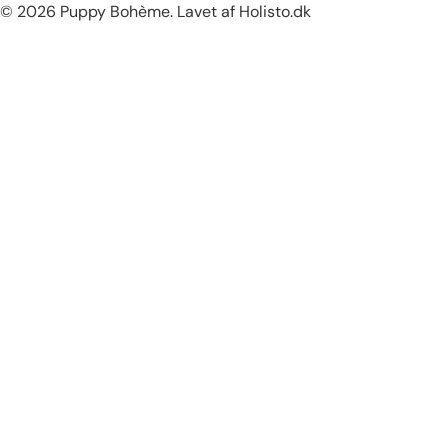
/
g
© 2026
Puppy Bohème
.
Lavet af Holisto.dk
o
m
r
å
d
e