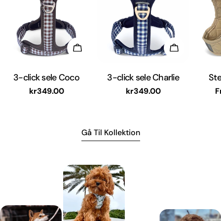
Vælg Muligheder
Vælg Muligh
3-click sele Coco
3-click sele Charlie
Ste
Normal
kr349.00
Normal
kr349.00
N
F
pris
pris
p
Gå Til Kollektion