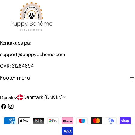
Kontakt os på:
support@puppyboheme.com
CVR: 31284694
Footer menu
L
S
Danmark (DKK kr.)
Dansk
a
p
Facebook
Instagram
n
r
Betalingsmetoder
d
o