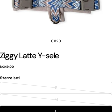
1
/
2
Ziggy Latte Y-sele
Normal
kr349.00
pris
Størrelse:
L
S
Variant
udsolgt
M
Variant
eller
udsolgt
ikke
L