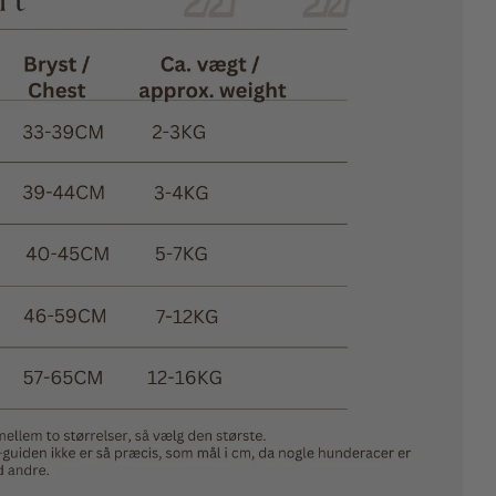
e markeret med * er obligatoriske.
Send Spørgsmål