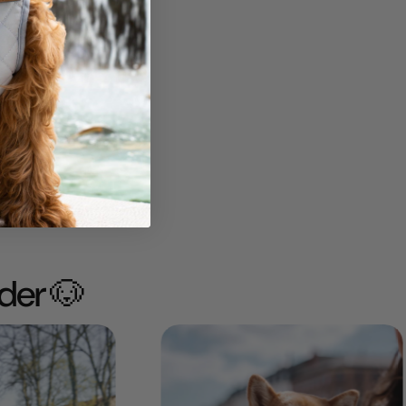
6kg
der 🐶