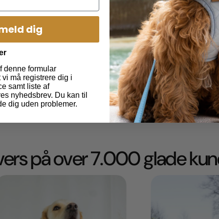
XL 57-65 12-1
lmeld dig
Del
Stil et spørgsmål
er
f denne formular
vi må registrere dig i
e samt liste af
es nyhedsbrev. Du kan til
de dig uden problemer.
ivers på over 7.000 glade kun