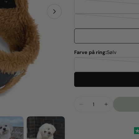
Åbn medie 1 i modal
Farve på ring:
Sølv
Antal
Reducer Mængden For 
Forøg Mængd