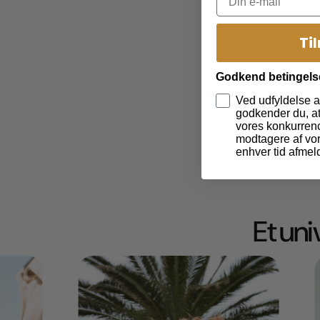
Ti
Godkend betingels
Ved udfyldelse a
godkender du, at 
vores konkurrenc
modtagere af vor
enhver tid afmel
Et un