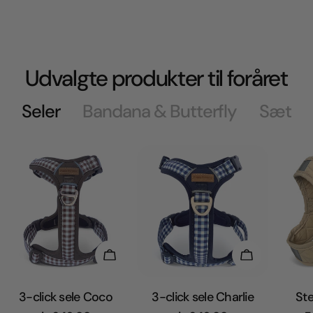
Udvalgte produkter til foråret
Seler
Bandana & Butterfly
Sæt
Vælg Muligheder
Vælg Muligh
3-click sele Coco
3-click sele Charlie
Ste