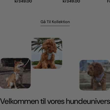
Normal
kr349.00
Normal
kr349.00
N
F
pris
pris
p
Gå Til Kollektion
Velkommen til vores hundeunivers