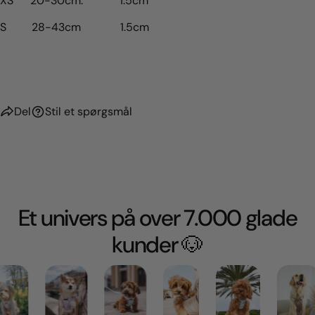
XS 20-30cm. 1.5cm
S 28-43cm
1.5cm
Del
Stil et spørgsmål
Et univers på over 7.000 glade
kunder 🐶