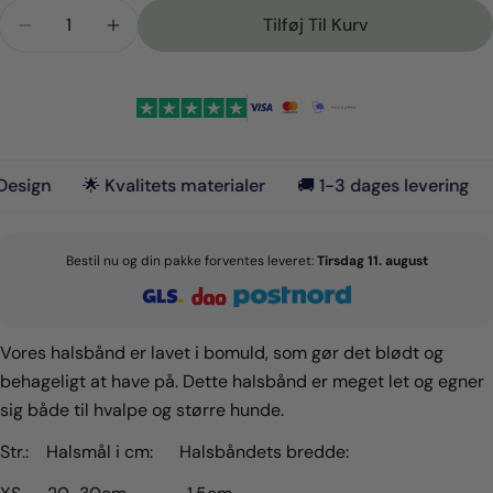
Stil et spørgsmål
Antal
Tilføj Til Kurv
Reducer Mængden For Fleur Halsbånd
Forøg Mængden For Fleur Halsbånd
Dit
navn
Din
email
Del dette produkt
Din
n
🌟 Kvalitets materialer
🚚 1-3 dages levering
🙏🏼
telefon
Kopi
Del
Din
Del
Del
Fastgør
besked
Bestil nu og din pakke forventes leveret:
Tirsdag 11. august
på
på
på
facebook
X
Pinterest
Felterne markeret med * er obligatoriske.
Vores halsbånd er lavet i bomuld, som gør det blødt og
behageligt at have på. Dette halsbånd er meget let og egner
Send Spørgsmål
sig både til hvalpe og større hunde.
Str.: Halsmål i cm: Halsbåndets bredde: