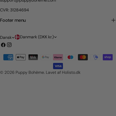
support@puppyboheme.com
CVR: 31284694
Footer menu
L
S
Danmark (DKK kr.)
Dansk
a
p
Facebook
Instagram
n
r
Betalingsmetoder
d
o
/
g
© 2026
Puppy Bohème
.
Lavet af Holisto.dk
o
m
r
å
d