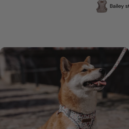
Bailey s