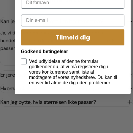
Spørgsmål? Send En Mail!
Kan jeg få mit hundetegn i en bestemt farve?
Ja, vi tilbyder flere farve- og motivmuligheder til
Tilmeld dig
hundetegnene, så du kan vælge det design, der bedst
passer til din hund.
Godkend betingelser
Ved udfyldelse af denne formular
godkender du, at vi må registrere dig i
vores konkurrence samt liste af
Er jeres seler gode til hunde, der trækker?
modtagere af vores nyhedsbrev. Du kan til
enhver tid afmelde dig uden problemer.
Hvornår skal min hund have hundetegn på?
Kan jeg bytte, hvis størrelsen ikke passer?