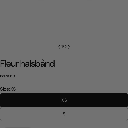
1
/
2
Fleur halsbånd
Normal
kr179.00
pris
Size:
XS
XS
S