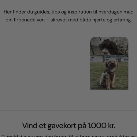
Her finder du guides, tips og inspiration til hverdagen med
din firbenede ven – skrevet med både hjerte og erfaring.
Vind et gavekort på 1.000 kr.
Tilmeld dig og vær den første til at høre om ny produkter og