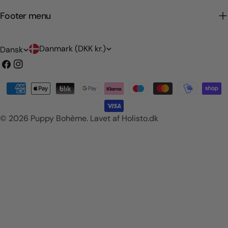
Footer menu
L
S
Danmark (DKK kr.)
Dansk
a
p
Facebook
Instagram
n
r
Betalingsmetoder
d
o
/
g
© 2026
Puppy Bohème
.
Lavet af Holisto.dk
o
m
r
å
d
e