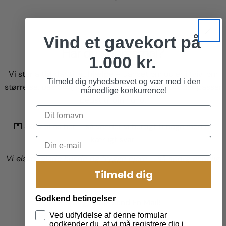
Vind et gavekort på
Har du spørgsmål?
1.000 kr.
Vi står altid klar til at hjælpe – uanset om du er i tvivl om
Tilmeld dig nyhedsbrevet og vær med i den
størrelse, pasform, levering eller hvilket produkt der passer
månedlige konkurrence!
bedst til din hund.
💌 Skriv til os
her
– så vender vi hurtigt tilbage med et
kærligt svar.
Vi elsker glade hunde og trygge ejere – så spørg endelig
løs!
Tilmeld dig
Godkend betingelser
Spørgsmål? Send En Mail!
Ved udfyldelse af denne formular
godkender du, at vi må registrere dig i