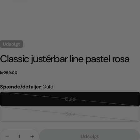
Udsolgt
Classic justérbar line pastel rosa
Normal
kr259.00
pris
Spænde/detaljer:
Guld
Guld
Variant
udsolgt
Sølv
Variant
eller
udsolgt
ikke
Antal
eller
tilgængelig
Udsolgt