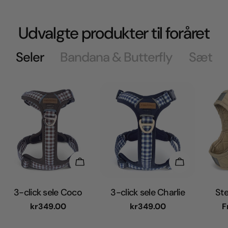
Udvalgte produkter til foråret
Seler
Bandana & Butterfly
Sæt
Vælg Muligheder
Vælg Muligh
3-click sele Coco
3-click sele Charlie
Ste
Normal
kr349.00
Normal
kr349.00
N
F
pris
pris
p