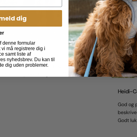
lmeld dig
er
f denne formular
vi må registrere dig i
chelle Grønning
e samt liste af
es nyhedsbrev. Du kan til
de dig uden problemer.
tig levering og virkelig fin sele! Glæder mig
 at min hvalp skal bruge den 🥰
Heidi-Ce
God og p
beskrive
Godt lu