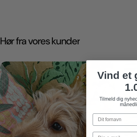
Hør fra vores kunder
Vind et
1.
Tilmeld dig nyhe
månedli