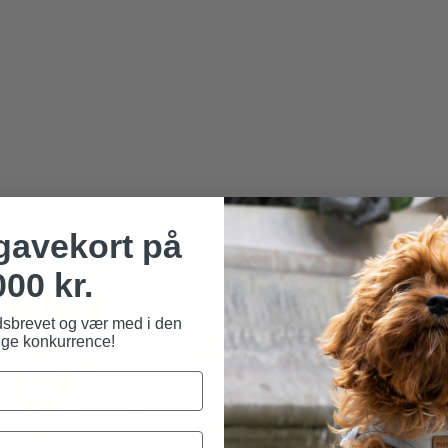
 gavekort på
000 kr.
dsbrevet og vær med i den
ge konkurrence!