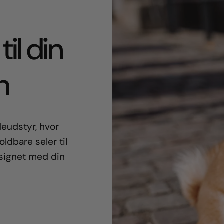
til din
n
eudstyr, hvor
oldbare seler til
esignet med din