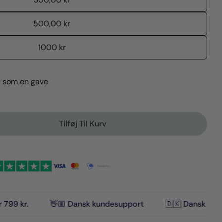
500,00 kr
1000 kr
tte produkt
n
e som en gave
Kopi
Del
Fastgør
d
på
på
ook
X
Pinterest
Tilføj Til Kurv
 Gavekort
en For Gavekort
e markeret med * er obligatoriske.
Send Spørgsmål
👋🏼 Dansk kundesupport
🇩🇰 Dansk Design
🌟 