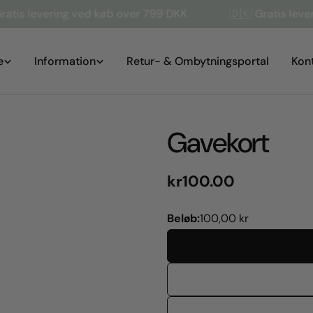
ering ved køb over 799 DKK
🇩🇰 Gratis levering ved
e
Information
Retur- & Ombytningsportal
Kon
Gavekort
Normal
kr100.00
pris
Beløb:
100,00 kr