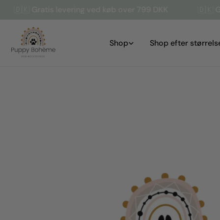
Gå
Gratis levering ved køb over 799 DKK
🇩🇰 Gratis lev
til
indhold
Shop
Shop efter størrels
Gå
til
produktinformation