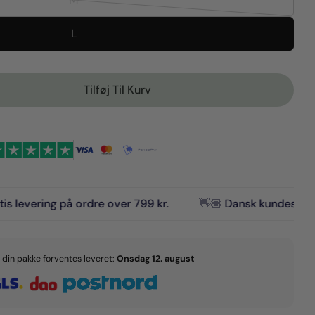
Variant
eller
tilgængelig
udsolgt
ikke
L
eller
tilgængelig
ikke
tilgængelig
Tilføj Til Kurv
 Velvet Dreams Halsbånd Pink
en For Velvet Dreams Halsbånd Pink
 på ordre over 799 kr.
👋🏼 Dansk kundesupport
🇩
Å
g din pakke forventes leveret:
Onsdag 12. august