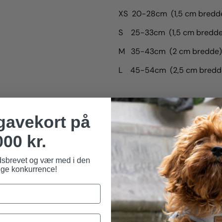
XS 20-28cm (1,5 cm bredd
S 25-33cm (1,5 cm bredde
M 35-43cm (2 cm bredde)
L 45-54cm (2,5 cm bredd
Del
Stil et spørgsmål
 gavekort på
000 kr.
dsbrevet og vær med i den
ge konkurrence!