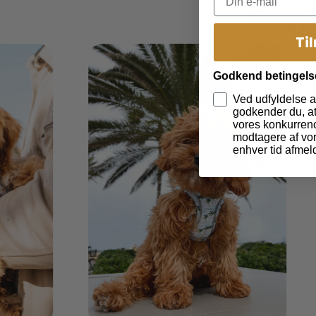
Et un
Ti
Godkend betingels
Ved udfyldelse a
godkender du, at 
vores konkurrenc
modtagere af vor
enhver tid afmel