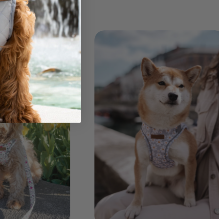
der 🐶