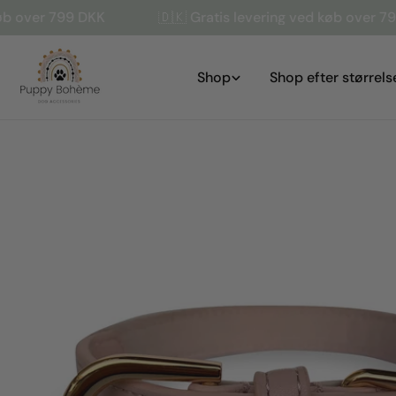
Gå
799 DKK
🇩🇰 Gratis levering ved køb over 799 DKK
til
indhold
Shop
Shop efter størrels
Gå
til
produktinformation