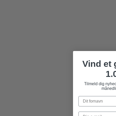
Vind et
1.
Tilmeld dig nyhe
månedli