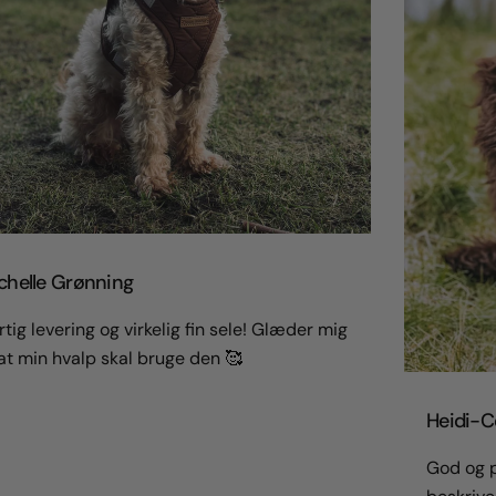
chelle Grønning
tig levering og virkelig fin sele! Glæder mig
 at min hvalp skal bruge den 🥰
Heidi-Ce
God og p