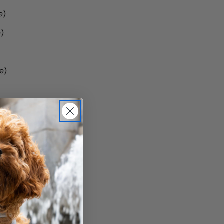
e)
)
e)