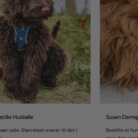
cilie Husballe
Susan Damsg
æn sele. Størrelsen svarer til det I
Bestilte et hu