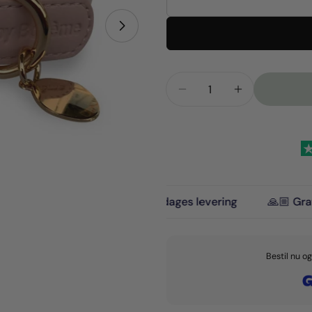
Åbn medie 1 i modal
Antal
Reducer Mængden For
Forøg Mængd
terialer
🚚 1-3 dages levering
🙏🏼 Gratis levering
Bestil nu o