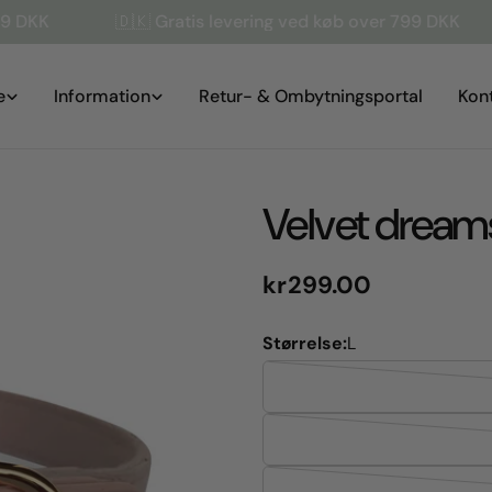
🇩🇰 Gratis levering ved køb over 799 DKK
🇩🇰 
e
Information
Retur- & Ombytningsportal
Kon
Velvet dream
Normal
kr299.00
pris
Størrelse:
L