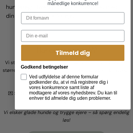
månedlige konkurrence!
hundetegn, hvert produkt er designet med
din hunds velvære for øje.
Har du spørgsmål?
Tilmeld dig
Vi står altid klar til at hjælpe – uanset om du er i tvivl om
Godkend betingelser
størrelse, pasform, levering eller hvilket produkt der passer
Ved udfyldelse af denne formular
bedst til din hund.
godkender du, at vi må registrere dig i
vores konkurrence samt liste af
modtagere af vores nyhedsbrev. Du kan til
💌 Skriv til os
her
– så vender vi hurtigt tilbage med et
enhver tid afmelde dig uden problemer.
kærligt svar.
Vi elsker glade hunde og trygge ejere – så spørg endelig
løs!