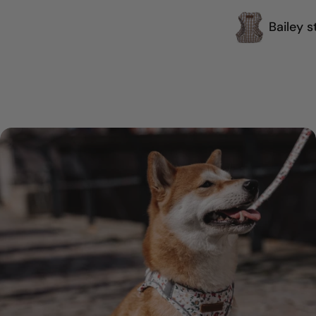
Bailey s