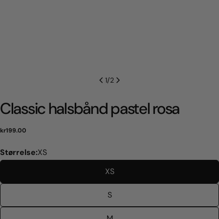
1
/
2
Classic halsbånd pastel rosa
Normal
kr199.00
pris
Størrelse:
XS
XS
S
M