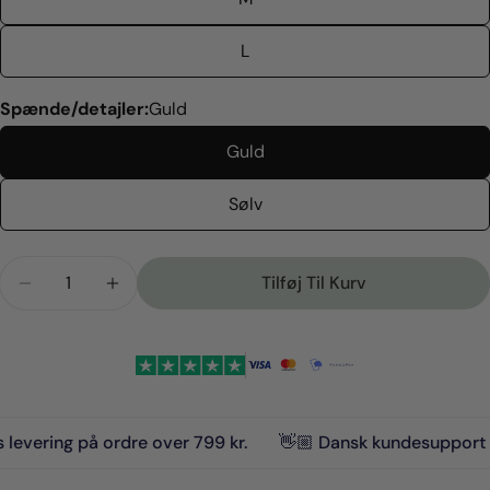
L
Spænde/detajler:
Guld
Guld
Sølv
Antal
Tilføj Til Kurv
Reducer Mængden For Classic Halsbånd Pastel Ro
Forøg Mængden For Classic Halsbånd Pa
ring på ordre over 799 kr.
👋🏼 Dansk kundesupport
🇩