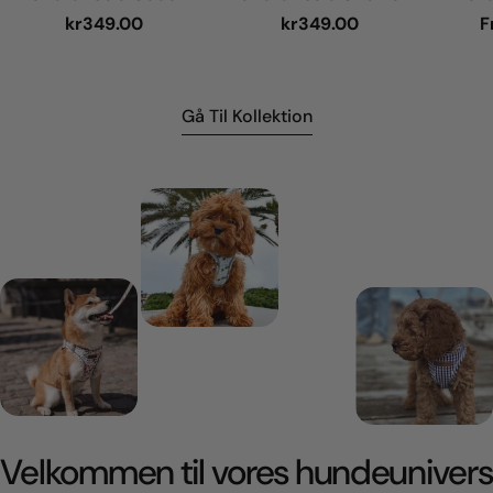
Normal
kr349.00
Normal
kr349.00
N
F
pris
pris
p
Gå Til Kollektion
Velkommen til vores hundeunivers