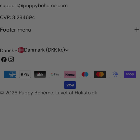
support@puppyboheme.com
CVR: 31284694
Footer menu
L
S
Danmark (DKK kr.)
Dansk
a
p
Facebook
Instagram
n
r
Betalingsmetoder
d
o
/
g
© 2026
Puppy Bohème
.
Lavet af Holisto.dk
o
m
r
å