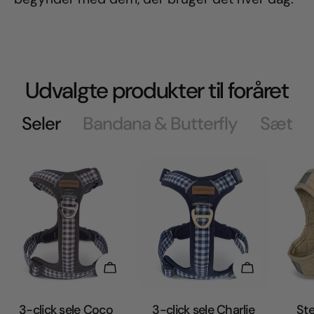
Udvalgte produkter til foråret
Seler
Bandana & Butterfly
Sæt
Vælg Muligheder
Vælg Muligh
3-click sele Coco
3-click sele Charlie
Ste