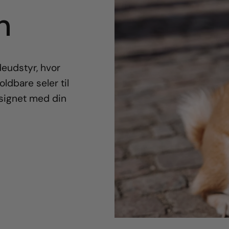
n
eudstyr, hvor
oldbare seler til
esignet med din