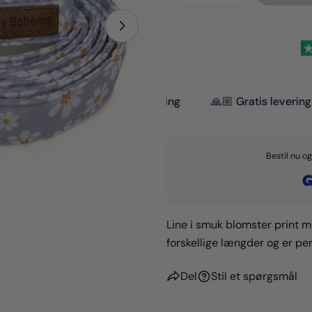
Din
email
Åbn medie 1 i modal
Del de
Din
telefo
Del
Din
🚚 1-3 dages levering
🙏🏼 Gratis levering på ordre ov
Del
beske
på
faceb
Bestil nu o
Feltern
Line i smuk blomster print m
forskellige længder og er per
Del
Stil et spørgsmål