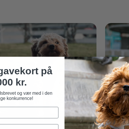
 gavekort på
000 kr.
dsbrevet og vær med i den
ge konkurrence!