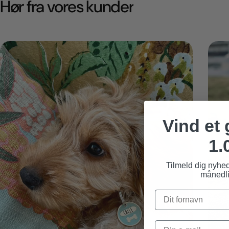
Hør fra vores kunder
Vind et
1.
Tilmeld dig nyhe
månedli