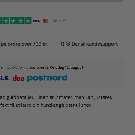
Å
tte produkt
n
Kopi
er 799 kr.
👋🏼 Dansk kundesupport
🇩🇰 Dansk D
Del
Fastgør
d
på
på
ook
X
Pinterest
g din pakke forventes leveret:
Onsdag 12. august
e markeret med * er obligatoriske.
Send Spørgsmål
ed gulddetaljer. Linen er 2 meter, men kan justeres i
fekt til at lære din hund at gå pænt i snor.