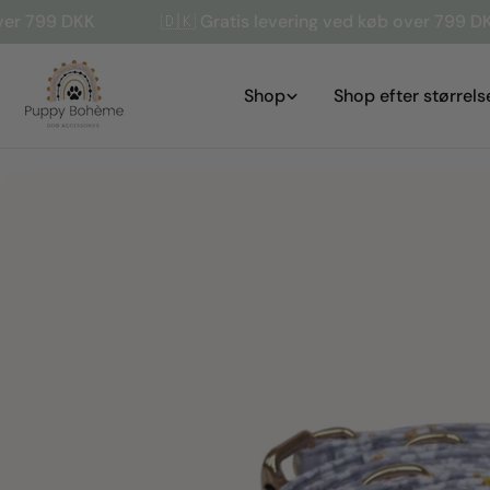
Gå
DKK
🇩🇰 Gratis levering ved køb over 799 DKK
til
indhold
Shop
Shop efter størrels
Gå
til
produktinformation