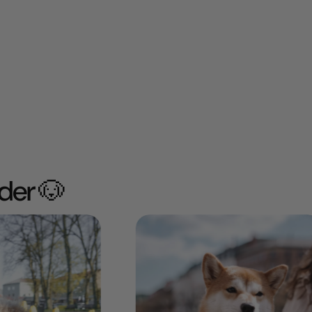
der 🐶