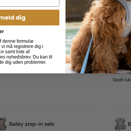
chelle Grønning
lmeld dig
tig levering og virkelig fin sele! Glæder mig
er
 at min hvalp skal bruge den 🥰
f denne formular
vi må registrere dig i
Heidi-Ce
e samt liste af
es nyhedsbrev. Du kan til
de dig uden problemer.
God og p
beskrive
Godt lu
Bailey step-in sele
B